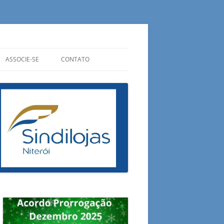
ASSOCIE-SE
CONTATO
CIPAIS
QUANTO CUSTA?
ONDE ESTAMOS
ADUAIS
QUAIS OS BENEFÍCIOS?
OUVIDORIA
RAIS
PREENCHA SUA FICHA
FALE CONOSCO
ESA DO CONSUMIDOR
E AGORA?