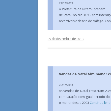
29/12/2013
A Prefeitura de Niterói preparou u
de Icaraí, no dia 31/12 com interd
reversíveis e desvio de tráfego. Co
29 de dezembro de 2013
Vendas de Natal têm menor cr
26/12/2013
As vendas de Natal cresceram 2,7
comparação com igual período do a
o menor desde 2003
Continue len