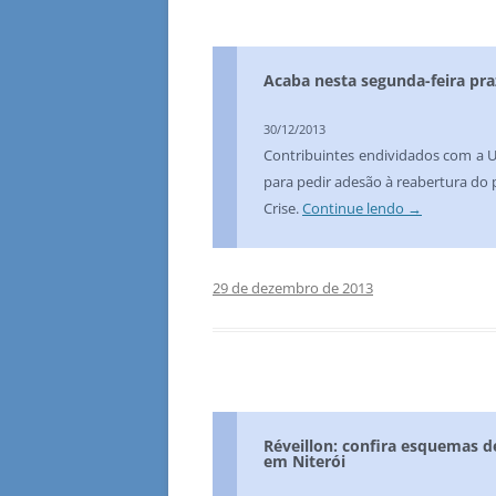
Acaba nesta segunda-feira pra
30/12/2013
Contribuintes endividados com a U
para pedir adesão à reabertura do 
Crise.
Continue lendo
→
29 de dezembro de 2013
Réveillon: confira esquemas d
em Niterói