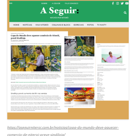
https://aseguirniteroi.com.br/noticias/copa-do-mundo-deve-aquecer-
comercio-de-niteroi-preve-sindiloja/