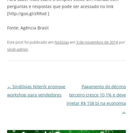
perguntas e respostas que pode ser acessado no link
[http://goo.gl/zRRxd ]
Fonte: Agência Brasil
Este post foi publicado em
Notícias
em
3 de novembro de 2014
por
sindi-admin
.
Navegação
←
Sindilojas Niterói promove
Pagamento do décimo
de
workshop para vendedores
terceiro cresce 10,1% e deve
posts
injetar R$ 158 bi na economia
→