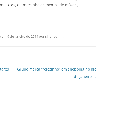
ios ( 3,3%) e nos estabelecimentos de móveis,
A
em
9 de janeiro de 2014
por
sindi-admin
.
tares
Grupo marca “rolezinho” em shopping no Rio
de Janeiro
→