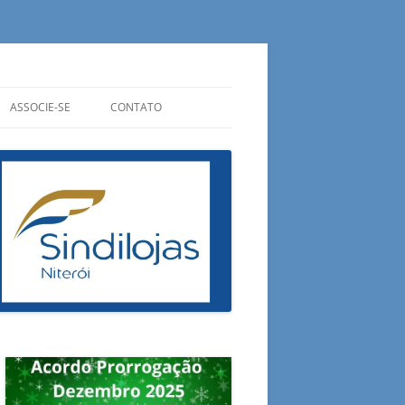
ASSOCIE-SE
CONTATO
CIPAIS
QUANTO CUSTA?
ONDE ESTAMOS
ADUAIS
QUAIS OS BENEFÍCIOS?
OUVIDORIA
RAIS
PREENCHA SUA FICHA
FALE CONOSCO
ESA DO CONSUMIDOR
E AGORA?