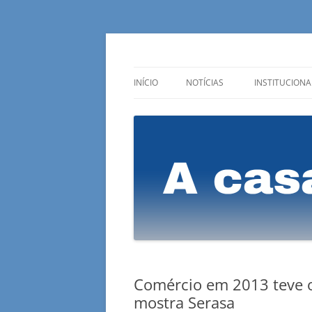
A casa do lojista
Sindilojas Niterói
INÍCIO
NOTÍCIAS
INSTITUCIONA
SINDILOJAS NA MÍDIA
QUEM SOMO
ÚLTIMAS DO COMÉRCIO
DIRETORIA
MENSAGEM DO PRESIDENTE
LUTAS DESDE 
Comércio em 2013 teve 
mostra Serasa