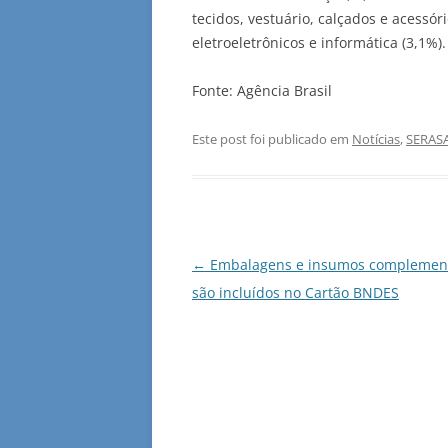
tecidos, vestuário, calçados e acessór
eletroeletrônicos e informática (3,1%).
Fonte: Agência Brasil
Este post foi publicado em
Notícias
,
SERAS
Navegação
←
Embalagens e insumos complemen
de
são incluídos no Cartão BNDES
posts