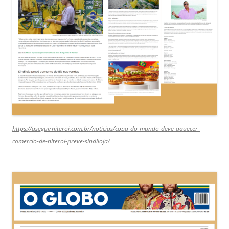
https://aseguirniteroi.com.br/noticias/copa-do-mundo-deve-aquecer-
comercio-de-niteroi-preve-sindiloja/