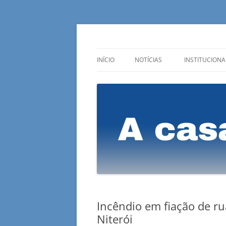
A casa do lojista
Sindilojas Niterói
INÍCIO
NOTÍCIAS
INSTITUCIONA
SINDILOJAS NA MÍDIA
QUEM SOMO
ÚLTIMAS DO COMÉRCIO
DIRETORIA
MENSAGEM DO PRESIDENTE
LUTAS DESDE 
Incêndio em fiação de ru
Niterói