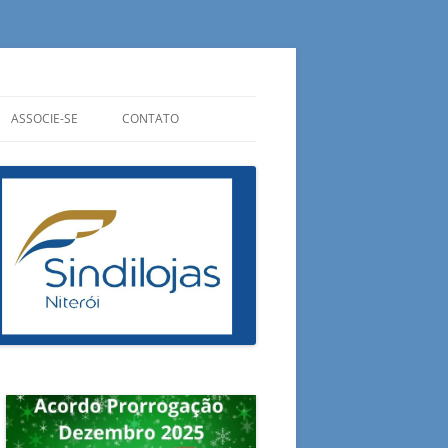
ASSOCIE-SE
CONTATO
CIPAIS
QUANTO CUSTA?
ONDE ESTAMOS
ADUAIS
QUAIS OS BENEFÍCIOS?
OUVIDORIA
RAIS
PREENCHA SUA FICHA
FALE CONOSCO
ESA DO CONSUMIDOR
E AGORA?