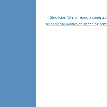
Navegação
←
Sindilojas Niterói repudia sugestão
de
fechamento político de shopping cent
posts