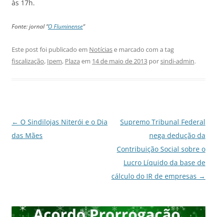
às 17h.
Fonte: jornal “
O Fluminense
“
Este post foi publicado em
Notícias
e marcado com a tag
fiscalização
,
Ipem
,
Plaza
em
14 de maio de 2013
por
sindi-admin
.
Navegação
←
O Sindilojas Niterói e o Dia
Supremo Tribunal Federal
de
das Mães
nega dedução da
posts
Contribuição Social sobre o
Lucro Líquido da base de
cálculo do IR de empresas
→