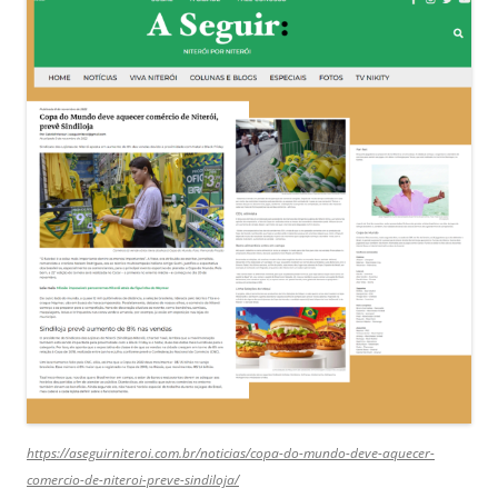
https://aseguirniteroi.com.br/noticias/copa-do-mundo-deve-aquecer-
comercio-de-niteroi-preve-sindiloja/