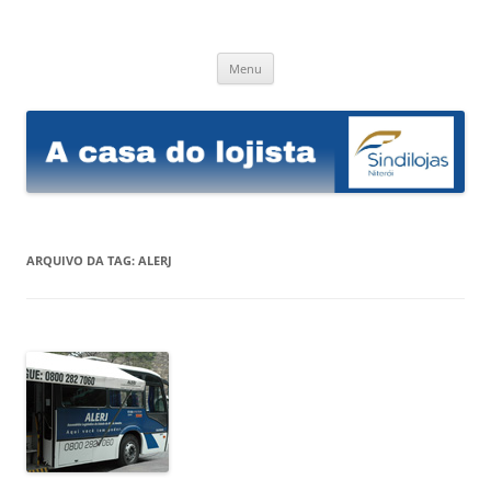
Sindilojas Niterói
A casa do lojista
Pular
Menu
para
o
conteúdo
ARQUIVO DA TAG:
ALERJ