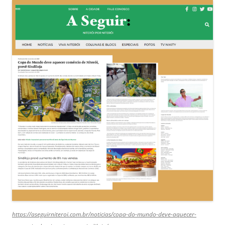
https://aseguirniteroi.com.br/noticias/copa-do-mundo-deve-aquecer-