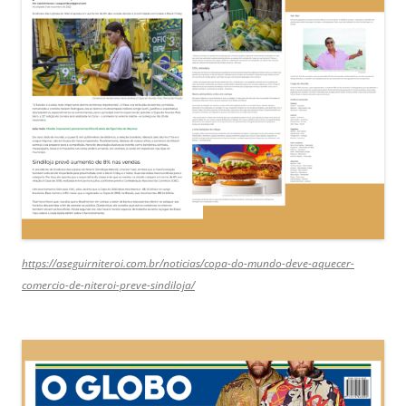
https://aseguirniteroi.com.br/noticias/copa-do-mundo-deve-aquecer-
comercio-de-niteroi-preve-sindiloja/