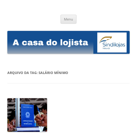
Sindilojas Niterói
A casa do lojista
Pular
Menu
para
o
conteúdo
ARQUIVO DA TAG:
SALÁRIO MÍNIMO