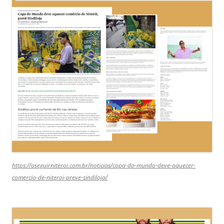
https://aseguirniteroi.com.br/noticias/copa-do-mundo-deve-aquecer-
comercio-de-niteroi-preve-sindiloja/