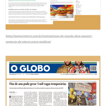
https://aseguirniteroi.com.br/noticias/copa-do-mundo-deve-aquecer-
comercio-de-niteroi-preve-sindiloja/