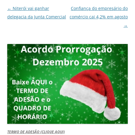
Navegação
←
Niterói vai ganhar
Confiança do empresário do
de
delegacia da Junta Comercial
comércio cai 4,2% em agosto
posts
→
TERMO DE ADESÃO (CLIQUE AQUI)