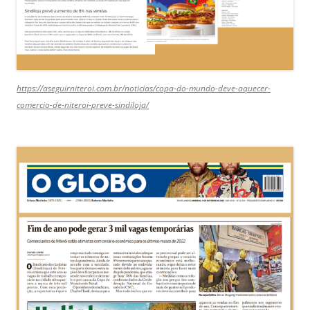
https://aseguirniteroi.com.br/noticias/copa-do-mundo-deve-aquecer-
comercio-de-niteroi-preve-sindiloja/