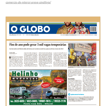
comercio-de-niteroi-preve-sindiloja/