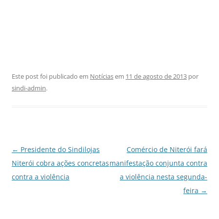
Este post foi publicado em
Notícias
em
11 de agosto de 2013
por
sindi-admin
.
Navegação
←
Presidente do Sindilojas
Comércio de Niterói fará
de
Niterói cobra ações concretas
manifestação conjunta contra
posts
contra a violência
a violência nesta segunda-
feira
→