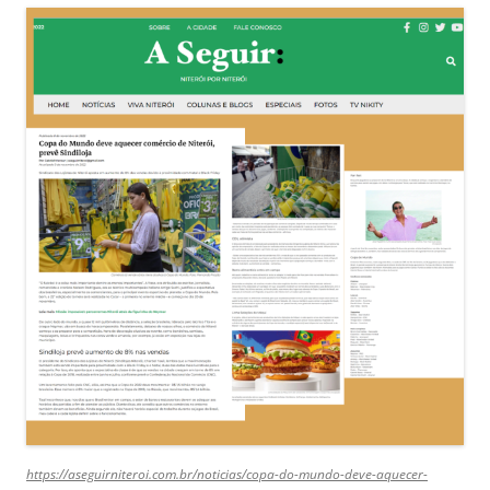
https://aseguirniteroi.com.br/noticias/copa-do-mundo-deve-aquecer-