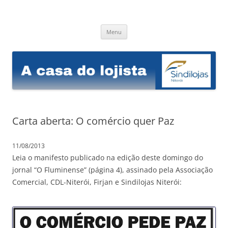
Sindilojas Niterói
A casa do lojista
Pular
Menu
para
o
conteúdo
Carta aberta: O comércio quer Paz
11/08/2013
Leia o manifesto publicado na edição deste domingo do
jornal “O Fluminense” (página 4), assinado pela Associação
Comercial, CDL-Niterói, Firjan e Sindilojas Niterói: