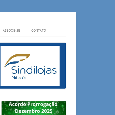
ASSOCIE-SE
CONTATO
CIPAIS
QUANTO CUSTA?
ONDE ESTAMOS
ADUAIS
QUAIS OS BENEFÍCIOS?
OUVIDORIA
RAIS
PREENCHA SUA FICHA
FALE CONOSCO
ESA DO CONSUMIDOR
E AGORA?