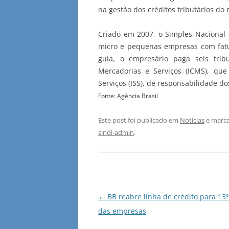
na gestão dos créditos tributários do 
Criado em 2007, o Simples Nacional 
micro e pequenas empresas com fat
guia, o empresário paga seis trib
Mercadorias e Serviços (ICMS), qu
Serviços (ISS), de responsabilidade do
Fonte: Agência Brasil
Este post foi publicado em
Notícias
e marca
sindi-admin
.
Navegação
←
BB reabre linha de crédito para 13º
de
das empresas
posts