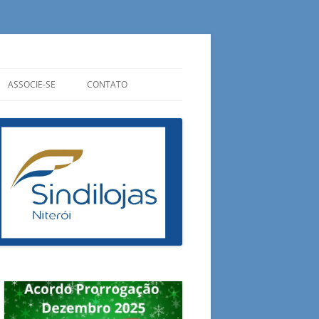
ASSOCIE-SE
CONTATO
CIPAIS
QUANTO CUSTA?
ONDE ESTAMOS
ADUAIS
QUAIS OS BENEFÍCIOS?
OUVIDORIA
RAIS
PREENCHA SUA FICHA
FALE CONOSCO
ESA DO CONSUMIDOR
E AGORA?