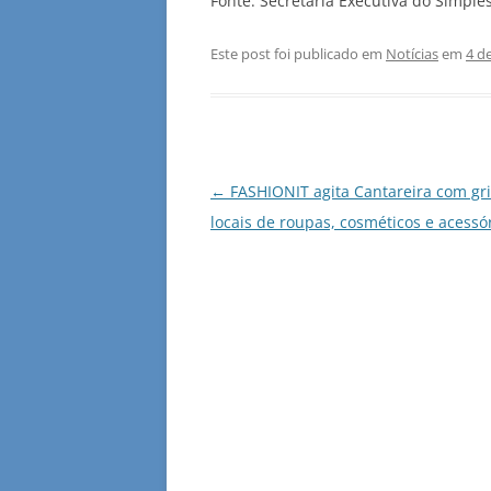
Fonte: Secretaria Executiva do Simple
Este post foi publicado em
Notícias
em
4 d
Navegação
←
FASHIONIT agita Cantareira com gri
de
locais de roupas, cosméticos e acessó
posts