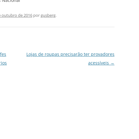
s Nacional
e outubro de 2016
por
gusberg
.
fes
Lojas de roupas precisarão ter provadores
rios
acessíveis
→