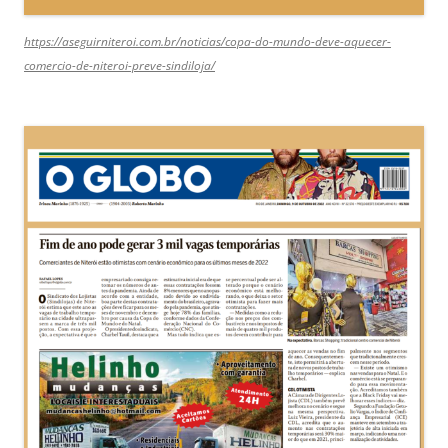
https://aseguirniteroi.com.br/noticias/copa-do-mundo-deve-aquecer-
comercio-de-niteroi-preve-sindiloja/