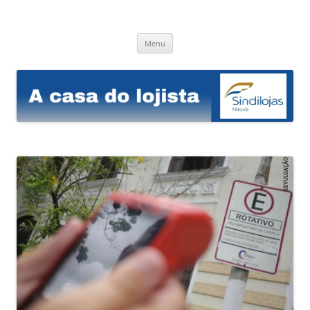
Sindilojas Niterói
A casa do lojista
Pular
Menu
para
o
conteúdo