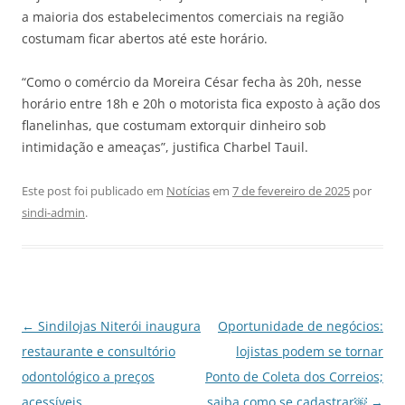
a maioria dos estabelecimentos comerciais na região
costumam ficar abertos até este horário.
“Como o comércio da Moreira César fecha às 20h, nesse
horário entre 18h e 20h o motorista fica exposto à ação dos
flanelinhas, que costumam extorquir dinheiro sob
intimidação e ameaças”, justifica Charbel Tauil.
Este post foi publicado em
Notícias
em
7 de fevereiro de 2025
por
sindi-admin
.
Navegação
←
Sindilojas Niterói inaugura
Oportunidade de negócios:
de
restaurante e consultório
lojistas podem se tornar
posts
odontológico a preços
Ponto de Coleta dos Correios;
acessíveis
saiba como se cadastrar￼
→