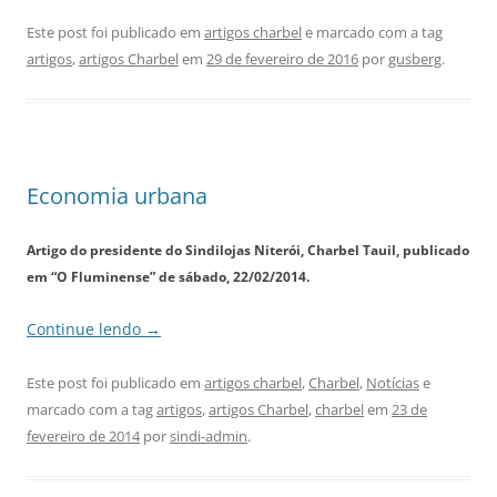
Este post foi publicado em
artigos charbel
e marcado com a tag
artigos
,
artigos Charbel
em
29 de fevereiro de 2016
por
gusberg
.
Economia urbana
Artigo do presidente do Sindilojas Niterói, Charbel Tauil, publicado
em “O Fluminense” de sábado, 22/02/2014.
Continue lendo
→
Este post foi publicado em
artigos charbel
,
Charbel
,
Notícias
e
marcado com a tag
artigos
,
artigos Charbel
,
charbel
em
23 de
fevereiro de 2014
por
sindi-admin
.