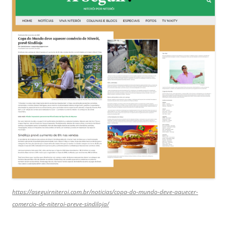
https://aseguirniteroi.com.br/noticias/copa-do-mundo-deve-aquecer-
comercio-de-niteroi-preve-sindiloja/