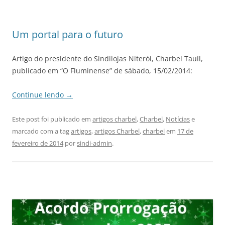
Um portal para o futuro
Artigo do presidente do Sindilojas Niterói, Charbel Tauil,
publicado em “O Fluminense” de sábado, 15/02/2014:
Continue lendo
→
Este post foi publicado em
artigos charbel
,
Charbel
,
Notícias
e
marcado com a tag
artigos
,
artigos Charbel
,
charbel
em
17 de
fevereiro de 2014
por
sindi-admin
.