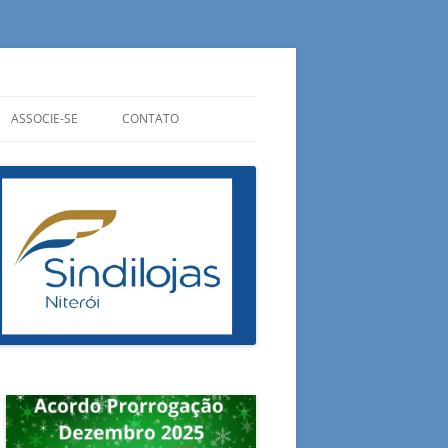
ASSOCIE-SE
CONTATO
CIPAIS
QUANTO CUSTA?
ONDE ESTAMOS
ADUAIS
QUAIS OS BENEFÍCIOS?
OUVIDORIA
RAIS
PREENCHA SUA FICHA
FALE CONOSCO
ESA DO CONSUMIDOR
E AGORA?