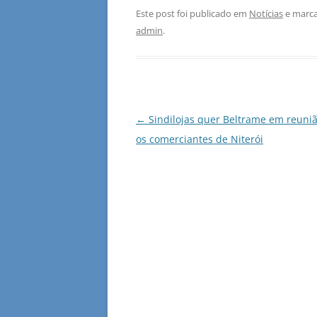
Este post foi publicado em
Notícias
e marca
admin
.
Navegação
←
Sindilojas quer Beltrame em reuni
de
os comerciantes de Niterói
posts